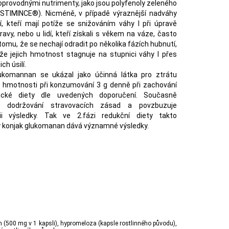
provodnými nutrimenty, jako jsou polyfenoly zeleného
ISTIMINCE®). Nicméně, v případě výraznější nadváhy
í, kteří mají potíže se snižováním váhy I při úpravě
ravy, nebo u lidí, kteří získali s věkem na váze, často
tomu, že se nechají odradit po několika fázích hubnutí,
 že jejich hmotnost stagnuje na stupnici váhy I přes
ich úsilí.
ukomannan se ukázal jako účinná látka pro ztrátu
hmotnosti při konzumování 3 g denně při zachování
orické diety dle uvedených doporučení. Současně
e dodržování stravovacích zásad a povzbuzuje
ii výsledky. Tak ve 2.fázi redukční diety takto
 konjak glukomanan dává významné výsledky.
 (500 mg v 1 kapsli), hypromeloza (kapsle rostlinného původu),