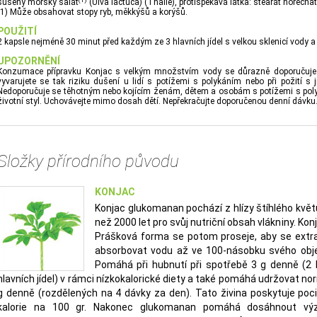
sušený mořský salát
(Ulva lactuca) (Thalle), protispékavá látka: stearát hořečna
(1) Může obsahovat stopy ryb, měkkýšů a korýšů.
POUŽITÍ
2 kapsle nejméně 30 minut před každým ze 3 hlavních jídel s velkou sklenicí vody a 
UPOZORNĚNÍ
Konzumace přípravku Konjac s velkým množstvím vody se důrazně doporučuje. Za
vyvarujete se tak riziku dušení u lidí s potížemi s polykáním nebo při požití s 
Nedoporučuje se těhotným nebo kojícím ženám, dětem a osobám s potížemi s poly
životní styl. Uchovávejte mimo dosah dětí. Nepřekračujte doporučenou denní dávku
Složky přírodního původu
KONJAC
Konjac glukomanan pochází z hlízy štíhlého květu
než 2000 let pro svůj nutriční obsah vlákniny. K
Prášková forma se potom proseje, aby se extrah
absorbovat vodu až ve 100-násobku svého obj
Pomáhá při hubnutí při spotřebě 3 g denně (2
hlavních jídel) v rámci nízkokalorické diety a také pomáhá udržovat nor
g denně (rozdělených na 4 dávky za den). Tato živina poskytuje pocit 
kalorie na 100 gr. Nakonec glukomanan pomáhá dosáhnout vý