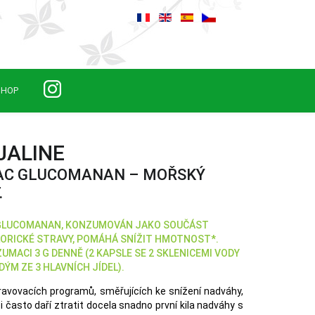
SHOP
JALINE
AC GLUCOMANAN – MOŘSKÝ
.
GLUCOMANAN, KONZUMOVÁN JAKO SOUČÁST
ORICKÉ STRAVY, POMÁHÁ SNÍŽIT HMOTNOST*.
UMACI 3 G DENNĚ (2 KAPSLE SE 2 SKLENICEMI VODY
ÝM ZE 3 HLAVNÍCH JÍDEL).
avovacích programů, směřujících ke snížení nadváhy,
zi často daří ztratit docela snadno první kila nadváhy s