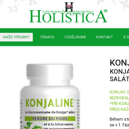
NAŠE VÝROBKY
TÉMATA
VZDĚLÁVÁNÍ
KONTAKT
E-
KON
KONJ
SALÁT
KONJAC 
NÍZKOKAL
*PŘI KONZ
PŘED KAŽD
Během str
se v 1. Fá