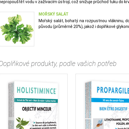
nepropouštět vodu v zažívacím ústrojí, což snižuje průchod tuku do kr
MOŘSKÝ SALÁT
Mořský salát, bohatý na rozpustnou vlákninu, d
původu (průměrně 20%), jakož i doplňkové glykon
Doplňkové produkty, podle vašich potřeb