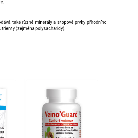
ve.
odává také různé minerály a stopové prvky přírodního
utrienty (zejména polysacharidy).