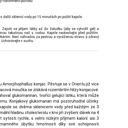
tý rostlinného původu.
s další sklenicí vody po 15 minutách po požití kapsle.
jistí se příjem látky až do žaludku (aby se vytvořil gel) a
jinou tekutinou než s vodou. Kapsle neotevírejte před požitím.
káním. Není náhradou za pestrou a vyváženou stravu a zdravý
. Uchovávejte v suchu.
 Amorphophallus konjac. Pěstuje se v Orientu již vice
onjacová moučka se získává rozemletím hlízy konjacové.
oval glukomannan, tvořící gelující látku, která může
emu. Konjakový glukomanan má pozoruhodné účinky.
 kapsle se dvěma sklenicemi vody před každým ze 3
mální hladinu cholesterolu v krvi při zvýšení dávek na 4
sytosti rychle, s velmi nízkým příjmem kalorií: asi 3
znamného úbytku hmotnosti díky své schopnosti