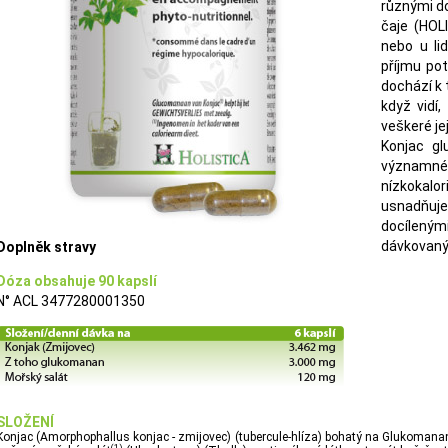
různými do
čaje (HOL
nebo u lid
příjmu pot
dochází k 
když vidí,
veškeré jej
Konjac gl
významné 
nízkokal
usnadňuj
docíleným
dávkovaný
Doplněk stravy
Dóza obsahuje 90 kapslí
N° ACL 3477280001350
SLOŽENÍ
Konjac (Amorphophallus konjac - zmijovec) (tubercule-hlíza) bohatý na Glukomanan
(1)