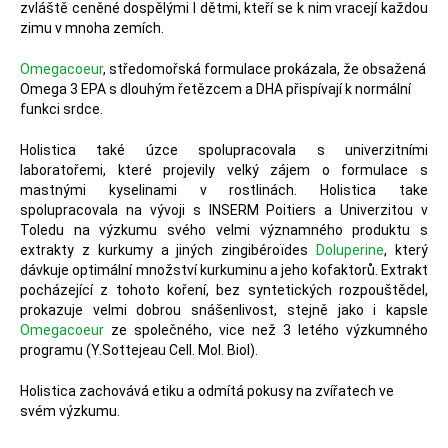
zvláště ceněné dospělými I dětmi, kteří se k nim vracejí každou
zimu v mnoha zemích.
Omegacoeur
, středomořská formulace prokázala, že obsažená
Omega 3 EPA s dlouhým řetězcem a DHA přispívají k normální
funkci srdce.
Holistica také úzce spolupracovala s univerzitními
laboratořemi, které projevily velký zájem o formulace s
mastnými kyselinami v rostlinách. Holistica take
spolupracovala na vývoji s INSERM Poitiers a Univerzitou v
Toledu na výzkumu svého velmi významného produktu s
extrakty z kurkumy a jiných zingibéroïdes
Doluperine
, který
dávkuje optimální množství kurkuminu a jeho kofaktorů. Extrakt
pocházející z tohoto koření, bez syntetických rozpouštědel,
prokazuje velmi dobrou snášenlivost, stejně jako i kapsle
Omegacoeur
ze společného, vice než 3 letého výzkumného
programu (Y.Sottejeau Cell. Mol. Biol).
Holistica zachovává etiku a odmítá pokusy na zvířatech ve
svém výzkumu.