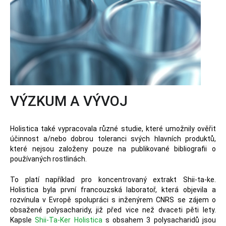
VÝZKUM A VÝVOJ
Holistica také vypracovala různé studie, které umožnily ověřit
účinnost a/nebo dobrou toleranci svých hlavních produktů,
které nejsou založeny pouze na publikované bibliografii o
používaných rostlinách.
To platí například pro koncentrovaný extrakt Shii-ta-ke.
Holistica byla první francouzská laboratoř, která objevila a
rozvínula v Evropě spolupráci s inženýrem CNRS se zájem o
obsažené polysacharidy, již před vice než dvaceti pěti lety.
Kapsle
Shii-Ta-Ker Holistica
s obsahem 3 polysacharidů jsou