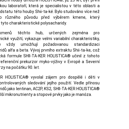
diční houby umožnil HOLISTICA®, již 25 let, být první
ou laboratoří, která je specialistou v této oblasti a
odstatu této houby Shii-ta-ké. Bylo studováno více než
b různého původu před výběrem kmene, který
tyto charakteristické polysacharidy.
 kmenů těchto hub, určených zejména pro
cké využití, vykazuje velmi variabilní charakteristiky,
e vždy umožňují požadovanou standardizaci
idů alfa a beta. Vývoj prvního extraktu Shii-ta-ke, což
ická formule SHII-TA-KER HOLISTICA® učinil z tohoto
referenční prekurzor myko-výživy v Evropě a Severní
zy na počátku 90. let.
ER HOLISTICA® vyvolal zájem pro dospělé i děti v
ontrolovaných sledování jejího použití. Vedle přínosu
idů jako lentinan, AC2P, KS2, SHII-TA-KER HOLISTICA®
další mikronutrienty a stopové prvky jako je manóza.