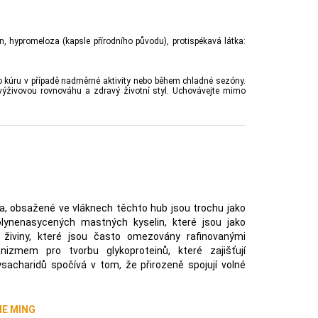
n, hypromeloza (kapsle přírodního původu), protispékavá látka:
ko kúru v případě nadměrné aktivity nebo během chladné sezóny.
výživovou rovnováhu a zdravý životní styl. Uchovávejte mimo
a, obsažené ve vláknech těchto hub jsou trochu jako
olynenasycených mastných kyselin, které jsou jako
 živiny, které jsou často omezovány rafinovanými
nizmem pro tvorbu glykoproteinů, které zajišťují
acharidů spočívá v tom, že přirozeně spojují volné
IE MING