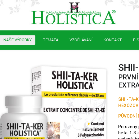
NAŠE VÝROBKY
TÉMATA
VZDĚLÁVÁNÍ
KONTAKT
E-
SHII
PRVNÍ
EXTRA
SHII-TA-K
HEXÓZOVÉ
PŮVODNÍ 
Přirozený
beta 1-3 