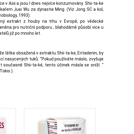
ce v Asii a jsou I dnes nejvíce konzumovány. Shii-ta-ke
ařem Juei Wu za dynastie Ming. (Viz Jong SC a kol,
obiology, 1993).
aný extrakt z houby na trhu v Evropě, po vědecké
ceněna pro nutriční podporu , blahodárně působí vice u
telů již po mnoho let.
e látka obsažená v extraktu Shii-ta-ke, Eritadenin, by
cí nasycených tuků. "Pokud používáte máslo, zvyšuje
t současně Shii-ta-ké, tento účinek másla se sníží. "
Tokio.).