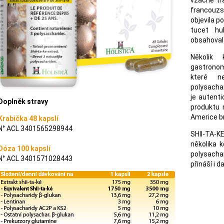
vzácné tra
francouzsk
objevila p
tucet hu
obsahoval 
Několik
gastronomi
které n
polysachar
je autent
Doplněk stravy
produktu 
Americe br
Krabička 48 kapslí
N° ACL 3401565298944
SHII-TA-K
několika k
Dóza 100 kapslí
polysachar
N° ACL 3401571028443
přináší i 