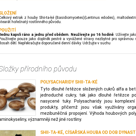
SLOŽENÍ
Celkový extrak z houby Shii-ta-ké (Basidiomycetes)(Lentinus edodes), maltodextri
stearát hořečnatý rostlinného původu.
POUŽITÍ
Jednu kapsli ráno a jednu před obědem. Neužívejte po 16 hodině
. Užívejte ja
Používejte pouze jako doplněk pestré a vyvážené stravy nezbytné pro správnou 
dosah dětí. Nepřekračujte doporučené denní dávky. Udržujte v suchu
Složky přírodního původu
POLYSACHARIDY SHII-TA-KÉ
Tyto dlouhé řetězce složených cukrů alfa a bet
jednoduché cukry, tak jako dlouhé řetězce p
nasycené tuky. Polysacharidy jsou komplexní
produkty, přičemž jsou však využívány orga
mezibuněčná propojení. Výhoda houbových polys
aminokyseliny, významněji než jiné rostliny.
SHII-TA-KÉ, CÍSAŘSKÁ HOUBA OD DOB DYNAST