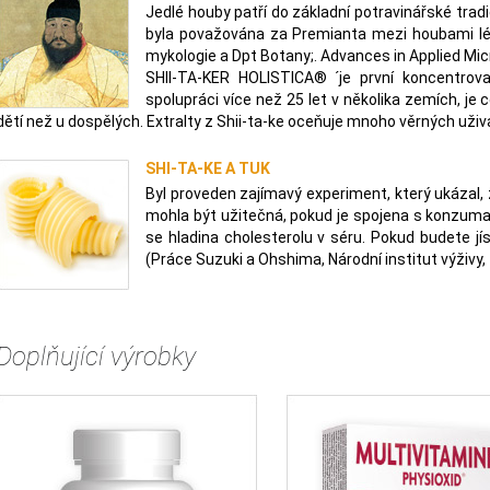
Jedlé houby patří do základní potravinářské tradi
byla považována za Premianta mezi houbami lék
mykologie a Dpt Botany;. Advances in Applied Micr
SHII-TA-KER HOLISTICA® ´je první koncentrov
spolupráci více než 25 let v několika zemích, je 
dětí než u dospělých. Extralty z Shii-ta-ke oceňuje mnoho věrných uživa
SHI-TA-KE A TUK
Byl proveden zajímavý experiment, který ukázal, ž
mohla být užitečná, pokud je spojena s konzuma
se hladina cholesterolu v séru. Pokud budete jís
(Práce Suzuki a Ohshima, Národní institut výživy, 
Doplňující výrobky