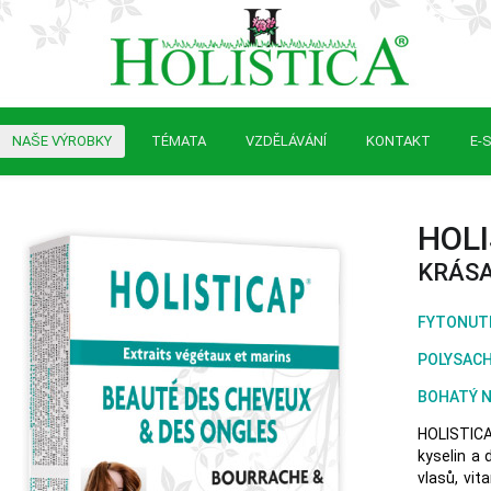
NAŠE VÝROBKY
TÉMATA
VZDĚLÁVÁNÍ
KONTAKT
E-
HOL
KRÁSA
FYTONUTR
POLYSACH
BOHATÝ N
HOLISTIC
kyselin a 
vlasů, vi