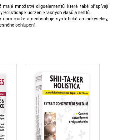
 malé množství oligoelementů, které také přispívají
y Holisticap k udržení krásných vlasů a nehtů.
ak i pro muže a neobsahuje syntetické aminokyseliny,
lesného ochlupení.