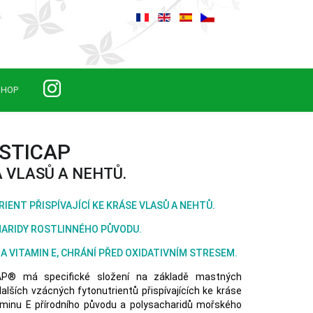
SHOP
ISTICAP
 VLASŮ A NEHTŮ.
IENT PŘISPÍVAJÍCÍ KE KRÁSE VLASŮ A NEHTŮ.
ARIDY ROSTLINNÉHO PŮVODU.
A VITAMIN E, CHRÁNÍ PŘED OXIDATIVNÍM STRESEM.
AP® má specifické složení na základě mastných
dalších vzácných fytonutrientů přispívajících ke kráse
taminu E přírodního původu a polysacharidů mořského