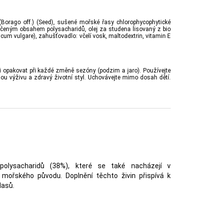
(Borago off.) (Seed), sušené mořské řasy chlorophycophytické
ručeným obsahem polysacharidů, olej za studena lisovaný z bio
icum vulgare), zahušťovadlo: včelí vosk, maltodextrin, vitamin E
ji opakovat při každé změně sezóny (podzim a jaro). Používejte
ou výživu a zdravý životní styl. Uchovávejte mimo dosah dětí.
polysacharidů (38%), které se také nacházejí v
 mořského původu. Doplnění těchto živin přispívá k
lasů.