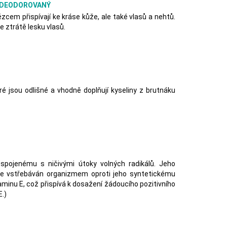
A DEODOROVANÝ
em přispívají ke kráse kůže, ale také vlasů a nehtů.
 ztrátě lesku vlasů.
é jsou odlišné a vhodně doplňují kyseliny z brutnáku
 spojenému s ničivými útoky volných radikálů. Jeho
pe vstřebáván organizmem oproti jeho syntetickému
aminu E, což přispívá k dosažení žádoucího pozitivního
.)