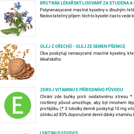
BRUTNÁK LÉKAŘSKÝ LISOVANÝ ZA STUDENA 
Polynenasycené mastné kyseliny s dlouhým řetězc
Nedostatečný příjem těchto kyselin často vede ke
OLEJ Z OŘECHŮ - OLEJ ZE SEMEN PŠENICE
Oba poskytují nenasycené mastné kyseliny, kter
lékařského.
ZDROJ VITAMINU E PŘÍRODNÍHO PŮVODU
Chrání zde buňky proti oxidativnímu stresu *
rostlinný původ umožňuje, aby byl mnohem lé
protějšku. (* 3 tobolky denně poskytují 10 mg vit
účinku až 83% doporučené denní dávky vitaminu E
LENTINUS EDODES