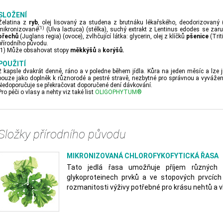
SLOŽENÍ
Želatina z
ryb
, olej lisovaný za studena z brutnáku lékařského, deodorizovaný 
(1)
mikronizované
(Ulva lactuca) (stélka), suchý extrakt z Lentinus edodes se za
ořechů
(Juglans regia) (ovoce), zvlhčující látka: glycerin, olej z klíčků
pšenice
(Trit
přírodního původu.
(1) Může obsahovat stopy
měkkýšů
a
korýšů.
POUŽITÍ
2 kapsle dvakrát denně, ráno a v poledne během jídla. Kůra na jeden měsíc a lze 
pouze jako doplněk k různorodé a pestré stravě, nezbytné pro správnou a vyvážen
Nedoporučuje se překračovat doporučené dení dávkování.
Pro péči o vlasy a nehty viz také list
OLIGOPHYTUM®
Složky přírodního původu
MIKRONIZOVANÁ CHLOROFYKOFYTICKÁ ŘASA
Tato jedlá řasa umožňuje příjem různých 
glykoproteinech prvků a ve stopových prvcích
rozmanitosti výživy potřebné pro krásu nehtů a v