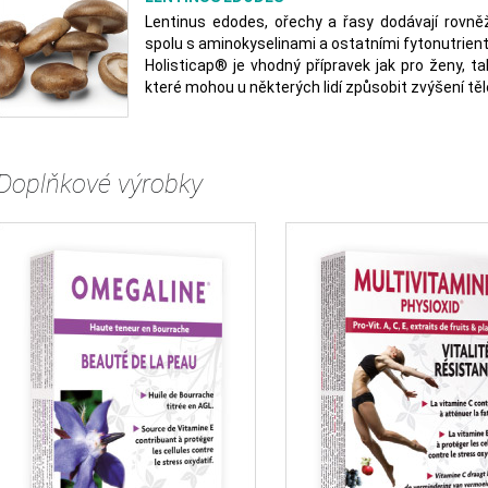
Lentinus edodes, ořechy a řasy dodávají rovněž
spolu s aminokyselinami a ostatními fytonutrient
Holisticap® je vhodný přípravek jak pro ženy, t
které mohou u některých lidí způsobit zvýšení tě
Doplňkové výrobky