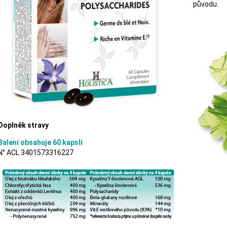
původu.
Doplněk stravy
Balení obsahuje 60 kapslí
N° ACL 3401573316227