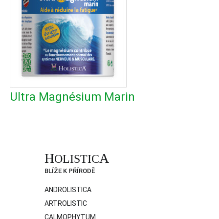
Ultra Magnésium Marin
H
A
OLISTIC
BLÍŽE K PŘÍRODĚ
ANDROLISTICA
ARTROLISTIC
CALMOPHYTUM