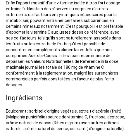
Enfin l’apport massif d’une vitamine isolée à trop fort dosage
entraîne l’utilisation des réserves du corps en d’autres
nutriments co-facteurs enzymatiques nécessaires pour la
métaboliser, pouvant entraîner certaines subcarences en
certains minéraux notamment. C’est pourquoi il est préférable
d’apporter la vitamine C aux justes doses de référence, avec
ses co-facteurs tels qu’ils sont naturellement associés dans
les fruits ou les extraits de fruits qu'il est possible de
concentrer en compléments alimentaires telles que nos
comprimés Acerola-Cassis. Il n'est pas recommandé de
dépasser les Valeurs Nutritionnelles de Référence ni la dose
maximale journalière totale de 180 mg de vitamine C
conformément à la réglementation, malgré les surenchères
commerciales parfois constatées en faveur de plus forts
dosages.
Ingrédients
Edulcorant : sorbitol d’origine végétale, extrait d’acérola (fruit)
(Malpighia punicifolia) source de vitamine C, fructose, dextrose,
arôme naturel de cassis (Ribes nigrum) avec autres arômes
naturels, arôme naturel de cerise, colorant ( d'origine naturelle)