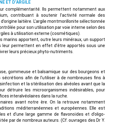
E ET D’ARGILE
t leur complémentarité. Ils permettent notamment aux
um, contribuant à soutenir l’activité normale des
origine laitière. L’argile montmorillonite sélectionnée
ntrôlée pour son utilisation par voie interne selon des
rgiles à utilisation externe (cosmétiques).
s marins apportent, outre leurs minéraux, un support
ls leur permettent en effet d’être apportés sous une
livrer leurs précieux phyto-nutriments.
neuse, gommeuse et balsamique sur des bourgeons et
 sécrétions afin de l’utiliser à de nombreuses fins à
sinfection et la stérilisation des alvéoles avant que la
pour détruire les microorganismes indésirables, pour
ices interalvéolaires dans la ruche.
lénaires avant notre ère. On la retrouve notamment
itions méditerranéennes et européennes. Elle est
es et d’une large gamme de flavonoïdes et d’oligo-
scitée par de nombreux auteurs. (Cf. ouvrages des Dr Y.