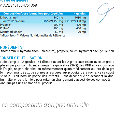
Pot de 64 gélules
N° ACL 3401564751358
INGRÉDIENTS
Lithothamne (Phymatolithon Calcareum), propolis, pollen, hypromellose (gélule d’ori
CONSEILS D'UTILISATION
Mode d’emploi : 2 gélules 1/4 d’heure avant les 2 principaux repas avec un grand
gélules par jour contribuent à une part significative (36%) des VNR en calcium req
de l’argile, ne pas absorber au même moment qu’un médicament ou lors de la gros
Non recommandé aux personnes allergiques aux produits de la ruche. Ne se substit
vie sain. Tenir hors de portée des enfants. Il est déconseillé de dépasser la dose 
l’humidité, et de la lumière pour éviter un changement d’aspect de ses composés na
n’indique pas une altération du produit.
Les composants d'origine naturelle