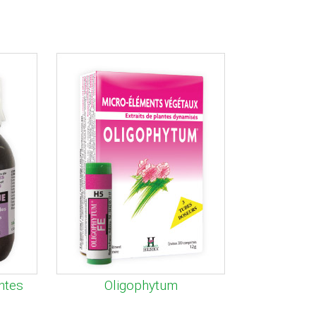
ntes
Oligophytum