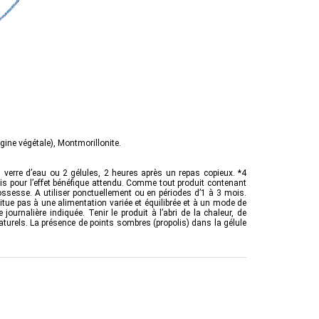
gine végétale), Montmorillonite.
 verre d’eau ou 2 gélules, 2 heures après un repas copieux. *4
uis pour l’effet bénéfique attendu. Comme tout produit contenant
sesse. A utiliser ponctuellement ou en périodes d’1 à 3 mois.
ue pas à une alimentation variée et équilibrée et à un mode de
journalière indiquée. Tenir le produit à l’abri de la chaleur, de
turels. La présence de points sombres (propolis) dans la gélule