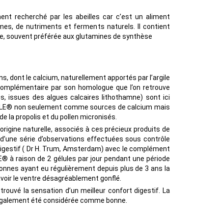
nt recherché par les abeilles car c’est un aliment
mes, de nutriments et ferments naturels. Il contient
elle, souvent préférée aux glutamines de synthèse
ns, dont le calcium, naturellement apportés par l’argile
complémentaire par son homologue que l’on retrouve
s, issues des algues calcaires lithothamne) sont ici
ILE® non seulement comme sources de calcium mais
 la propolis et du pollen micronisés.
origine naturelle, associés à ces précieux produits de
et d’une série d’observations effectuées sous contrôle
digestif ( Dr H. Trum, Amsterdam) avec le complément
® à raison de 2 gélules par jour pendant une période
onnes ayant eu régulièrement depuis plus de 3 ans la
voir le ventre désagréablement gonflé.
rouvé la sensation d’un meilleur confort digestif. La
 également été considérée comme bonne.