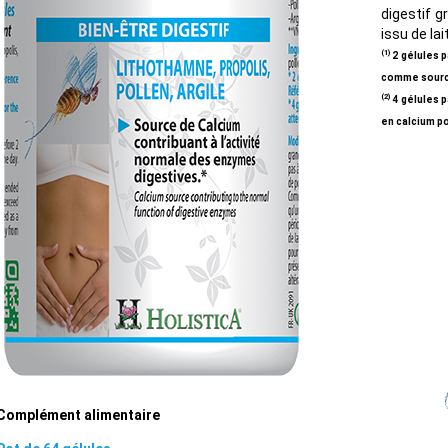
digestif g
issu de la
(1)
2 gélules p
comme source
(2)
4 gélules p
en calcium po
Complément alimentaire