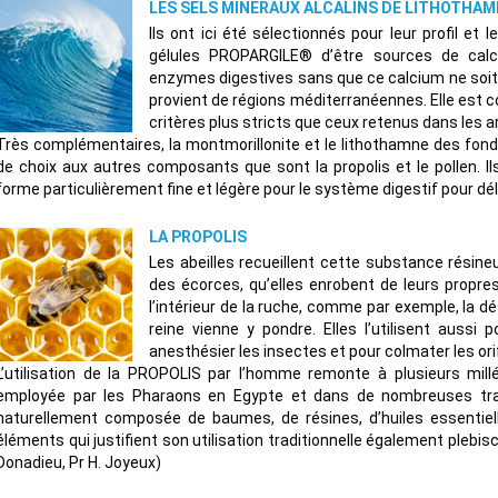
LES SELS MINERAUX ALCALINS DE LITHOTHAMN
Ils ont ici été sélectionnés pour leur profil e
gélules PROPARGILE® d’être sources de calci
enzymes digestives sans que ce calcium ne soit d’
provient de régions méditerranéennes. Elle est co
critères plus stricts que ceux retenus dans les a
Très complémentaires, la montmorillonite et le lithothamne des fond
de choix aux autres composants que sont la propolis et le pollen. I
forme particulièrement fine et légère pour le système digestif pour dé
LA PROPOLIS
Les abeilles recueillent cette substance rési
des écorces, qu’elles enrobent de leurs propres
l’intérieur de la ruche, comme par exemple, la dé
reine vienne y pondre. Elles l’utilisent aussi 
anesthésier les insectes et pour colmater les orif
L’utilisation de la PROPOLIS par l’homme remonte à plusieurs mil
employée par les Pharaons en Egypte et dans de nombreuses trad
naturellement composée de baumes, de résines, d’huiles essentiell
éléments qui justifient son utilisation traditionnelle également plebi
Donadieu, Pr H. Joyeux)