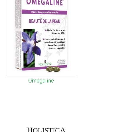
Omegaline
H
A
OLISTIC