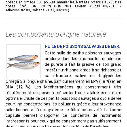
dosage en Oméga 3LC pouvait annuler les bienfaits obtenus aux justes
doses. (Réf. EUR JOURN CLIN NUT Levitan & call 03/2010 /
Atherosclerosis, Calcada & Call, 08/209.)
Les composants d'origine naturelle
HUILE DE POISSONS SAUVAGES DE MER.
Cette huile de petits poissons sauvages
produite dans les plus hautes conditions
de pureté a fait la preuve de son grand
intérêt nutritionnel grâce à sa richesse et
sa structure native en triglycérides
Oméga 3 à longue chaîne, particulièrement en EPA (18 %) et en
DHA (12 %). Les Méditerranéens qui consomment très
régulièrement du poisson présentent une vitalité circulatoire
optimale. L’huile de ces petits poissons sauvages à cycle de vie
court, ne concentre pas les polluants grâce à leur provenance
sélectionnée et à un systéme de filtration breveté. La forme
capsule permet d’apporter ce concentré de nutriments
intéressants pour ceux qui ne consomment pas suffisamment
de poisson, sous une forme qui les protége de l’oxydation.