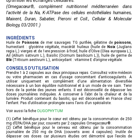
optimiser les échanges cellulaires.
(Omegacœur®, complément nutritionnel méditerranéen dans
l’activité de la Na, K-ATPase des cellules endothéliales humaines,
Maixent, Duran, Sabatier, Pieroni et Coll., Cellular & Molecular
Biology, 03/2001.)
INGRÉDIENTS
Huile de
Poissons
de mer sauvages TG purifiée, gélatine de
poissons
,
humectant : glycérine végétale, macérât huileux (huile de
Noix
(Juglans
regia L.) vierges et de 1ere pression à froid, huile d’Olive (Olea europaea L.),
Ail (Allium sativum L.), Basilic (Ocimum basilicum L.)), huile de germe de
Blé
(Triticum aestivum L.), antioxydant : vitamine E d’origine végétale.
CONSEILS D'UTILISATION
Prendre 1 à 2 capsules aux deux principaux repas. Consultez votre médecin
ou votre pharmacien en cas d’usage concomitant d’anticoagulants. A
utiliser uniquement en complément d'une alimentation diversifiée
nécessaire à un bon équilibre nutritionnel et à un mode de vie sain. Tenir
hors de la portée des jeunes enfants. Il est déconseillé de dépasser les
doses journalières indiquées. A conserver à l’abri de la chaleur et de la
lumière. Produit contenant du basilic, qui est déconseillé en France chez
l’enfant. Pas d’utilisation prolongée sans l’avis d’un spécialiste.
Voir aussi la fiche
OLIGOPHYTUM
(1) L’effet bénéfique pour le cœur est obtenu par la consommation de 250
mg d’EPA/DHA par jour, couverts par 2 capsules Omegacœur®.
(2) L’effet bénéfique pour le cerveau est obtenu par la consommation
journalière de 250 mg de DHA (couverts avec 4 capsules). Inutile de
dépasser ces doses car plusieurs études ont démontré que l’excès de