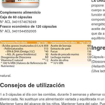
LA ORIG
propone a
cuerpo so
Complemento alimenticio
función 
Caja de 60 cápsulas
composici
N° ACL 3401574678249
energéti
Frasco económico de 120 cápsulas
aceite d
N° ACL 3401544552005
que da a 
equilibrio
Ingr
Cápsula 
(Dioscore
(Heliant
(Ulva lac
natural.
Consejos de utilización
1 a 3 cápsulas al día con las comidas, durante 3 semanas y alternar
diversi cada. No sustituye una alimentación variada y equilibrada ni
Mantener fuera del alcance de los niños. Mantener fuera del calor. P