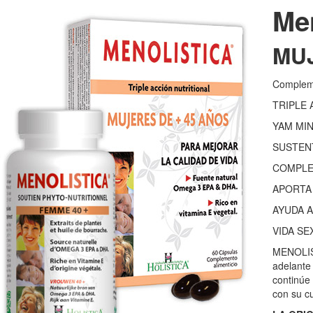
Men
MU
Compleme
TRIPLE 
YAM MI
SUSTEN
COMPLE
APORTA
AYUDA 
VIDA SE
MENOLIST
adelante
continúe 
con su c