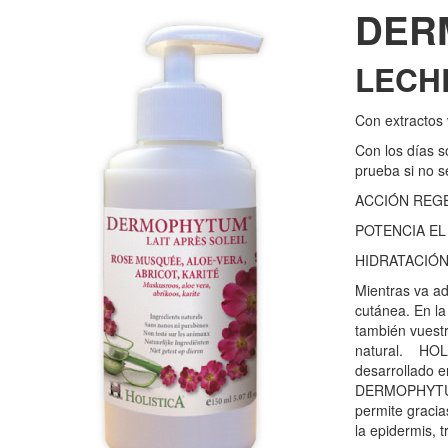
DER
LECH
Con extractos 
Con los días s
prueba si no s
ACCIÓN REGE
POTENCIA E
HIDRATACIÓN
Mientras va ad
cutánea. En l
también vuestr
natural. HOLIS
desarrollado e
DERMOPHYTUM®,
permite gracia
la epidermis, t